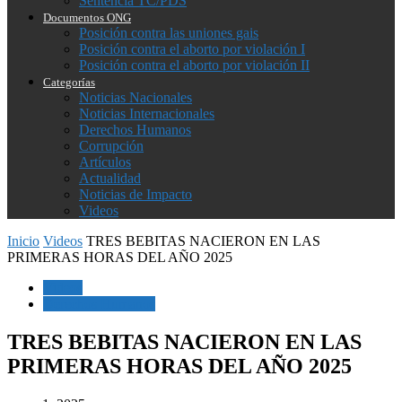
Sentencia TC/PDS
Documentos ONG
Posición contra las uniones gais
Posición contra el aborto por violación I
Posición contra el aborto por violación II
Categorías
Noticias Nacionales
Noticias Internacionales
Derechos Humanos
Corrupción
Artículos
Actualidad
Noticias de Impacto
Videos
Inicio
Videos
TRES BEBITAS NACIERON EN LAS
PRIMERAS HORAS DEL AÑO 2025
Videos
Derechos Humanos
TRES BEBITAS NACIERON EN LAS
PRIMERAS HORAS DEL AÑO 2025