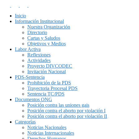
Inicio
Información Institucional
Nuestra Organización
Directorio
Cartas y Saludos
Objetivos y Medios
Labor Activa
Reflexiones
Actividades
Proyecto DIVCODEC
Invitación Nacional
PDS-Sentencia
Prohibición de la PDS
Trayectoria Procesal PDS
Sentencia TC/PDS
Documentos ONG
Posición contra las uniones gais
Posición contra el aborto por violación I
Posición contra el aborto por violación II
Categorías
Noticias Nacionales
Noticias Internacionales
Derechos Humanos