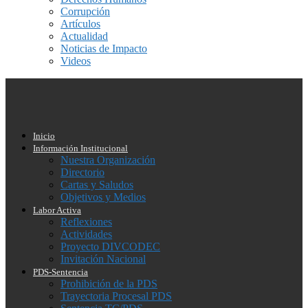
Corrupción
Artículos
Actualidad
Noticias de Impacto
Videos
Inicio
Información Institucional
Nuestra Organización
Directorio
Cartas y Saludos
Objetivos y Medios
Labor Activa
Reflexiones
Actividades
Proyecto DIVCODEC
Invitación Nacional
PDS-Sentencia
Prohibición de la PDS
Trayectoria Procesal PDS