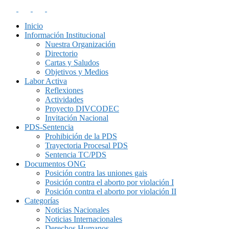
Inicio
Información Institucional
Nuestra Organización
Directorio
Cartas y Saludos
Objetivos y Medios
Labor Activa
Reflexiones
Actividades
Proyecto DIVCODEC
Invitación Nacional
PDS-Sentencia
Prohibición de la PDS
Trayectoria Procesal PDS
Sentencia TC/PDS
Documentos ONG
Posición contra las uniones gais
Posición contra el aborto por violación I
Posición contra el aborto por violación II
Categorías
Noticias Nacionales
Noticias Internacionales
Derechos Humanos