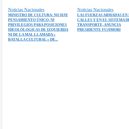
Noticias Nacionales
Noticias Nacionales
MINISTRO DE CULTURA: NO HAY
LAS FUERZAS ARMADAS EN 
PENSAMIENTO ÚNICO, NI
CALLES Y EN EL SISTEMA D
PRIVILEGIOS PARA POSICIONES
TRANSPORTE, ANUNCIA
IDEOLÓLOGICAS DE IZQUIERDA
PRESIDENTE FUJIMORI
NI DE LA MAL LLAMADA »
BATALLA CULTURAL » DE...