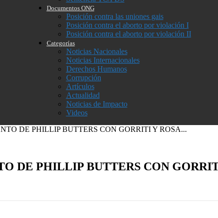
Documentos ONG
Posición contra las uniones gais
Posición contra el aborto por violación I
Posición contra el aborto por violación II
Categorías
Noticias Nacionales
Noticias Internacionales
Derechos Humanos
Corrupción
Artículos
Actualidad
Noticias de Impacto
Videos
TO DE PHILLIP BUTTERS CON GORRITI Y ROSA...
O DE PHILLIP BUTTERS CON GORRIT