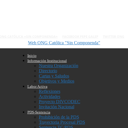
ONG CATÓLICA «SIN COMPONENDA»
FACEBOOK PEPE GALEP
TWITTER ONG
Web ONG Católica "Sin Componenda"
Inicio
Información Institucional
Nuestra Organización
Directorio
Cartas y Saludos
Objetivos y Medios
Labor Activa
Reflexiones
Actividades
Proyecto DIVCODEC
Invitación Nacional
PDS-Sentencia
Prohibición de la PDS
Trayectoria Procesal PDS
Sentencia TC/PDS