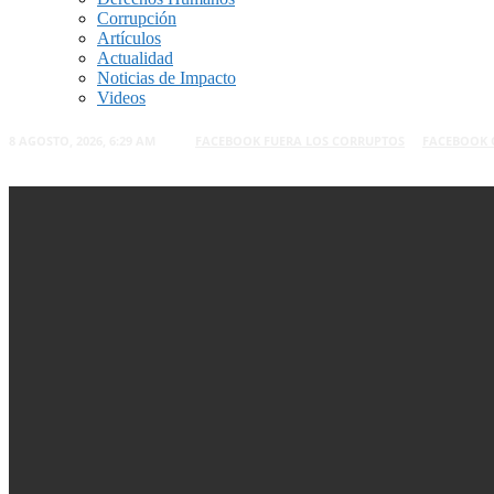
Corrupción
Artículos
Actualidad
Noticias de Impacto
Videos
8 AGOSTO, 2026, 6:29 AM
FACEBOOK FUERA LOS CORRUPTOS
FACEBOOK 