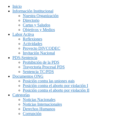
Inicio
Información Institucional
Nuestra Organización
Directorio
Cartas y Saludos
Objetivos y Medios
Labor Activa
Reflexiones
Actividades
Proyecto DIVCODEC
Invitación Nacional
PDS-Sentencia
Prohibición de la PDS
Trayectoria Procesal PDS
Sentencia TC/PDS
Documentos ONG
Posición contra las uniones gais
Posición contra el aborto por violación I
Posición contra el aborto por violación II
Categorías
Noticias Nacionales
Noticias Internacionales
Derechos Humanos
Corrupción