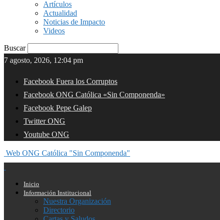
Artículos
Actualidad
Noticias de Impacto
Videos
Buscar
7 agosto, 2026, 12:04 pm
Facebook Fuera los Corruptos
Facebook ONG Católica «Sin Componenda»
Facebook Pepe Galep
Twitter ONG
Youtube ONG
Web ONG Católica "Sin Componenda"
Inicio
Información Institucional
Nuestra Organización
Directorio
Cartas y Saludos