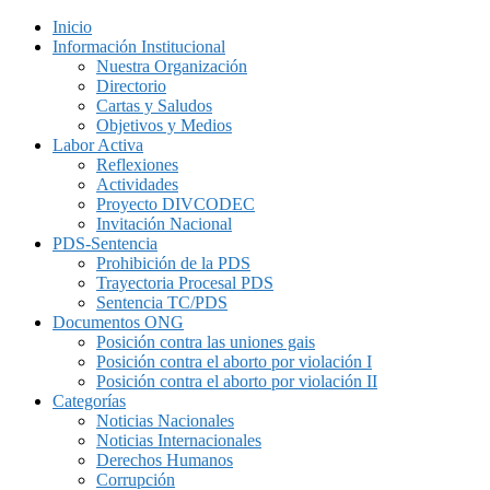
Inicio
Información Institucional
Nuestra Organización
Directorio
Cartas y Saludos
Objetivos y Medios
Labor Activa
Reflexiones
Actividades
Proyecto DIVCODEC
Invitación Nacional
PDS-Sentencia
Prohibición de la PDS
Trayectoria Procesal PDS
Sentencia TC/PDS
Documentos ONG
Posición contra las uniones gais
Posición contra el aborto por violación I
Posición contra el aborto por violación II
Categorías
Noticias Nacionales
Noticias Internacionales
Derechos Humanos
Corrupción