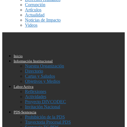
Corrupción
Artículos
Actualidad
Noticias de Impacto
Videos
Inicio
Información Institucional
Nuestra Organización
Directorio
Cartas y Saludos
Objetivos y Medios
Labor Activa
Reflexiones
Actividades
Proyecto DIVCODEC
Invitación Nacional
PDS-Sentencia
Prohibición de la PDS
Trayectoria Procesal PDS