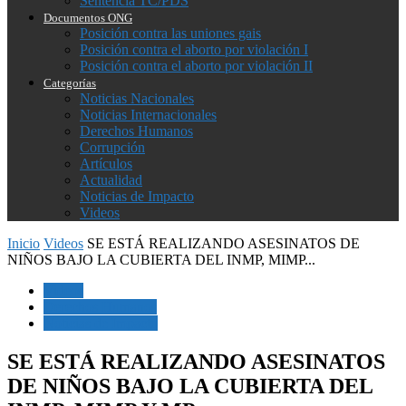
Sentencia TC/PDS
Documentos ONG
Posición contra las uniones gais
Posición contra el aborto por violación I
Posición contra el aborto por violación II
Categorías
Noticias Nacionales
Noticias Internacionales
Derechos Humanos
Corrupción
Artículos
Actualidad
Noticias de Impacto
Videos
Inicio
Videos
SE ESTÁ REALIZANDO ASESINATOS DE
NIÑOS BAJO LA CUBIERTA DEL INMP, MIMP...
Videos
Derechos Humanos
Noticias de Impacto
SE ESTÁ REALIZANDO ASESINATOS
DE NIÑOS BAJO LA CUBIERTA DEL