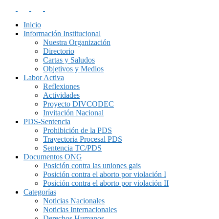
Inicio
Información Institucional
Nuestra Organización
Directorio
Cartas y Saludos
Objetivos y Medios
Labor Activa
Reflexiones
Actividades
Proyecto DIVCODEC
Invitación Nacional
PDS-Sentencia
Prohibición de la PDS
Trayectoria Procesal PDS
Sentencia TC/PDS
Documentos ONG
Posición contra las uniones gais
Posición contra el aborto por violación I
Posición contra el aborto por violación II
Categorías
Noticias Nacionales
Noticias Internacionales
Derechos Humanos