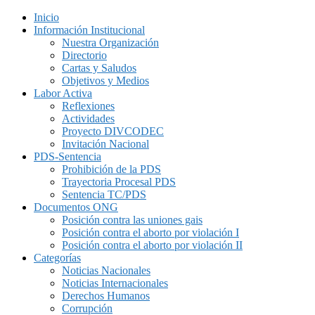
Inicio
Información Institucional
Nuestra Organización
Directorio
Cartas y Saludos
Objetivos y Medios
Labor Activa
Reflexiones
Actividades
Proyecto DIVCODEC
Invitación Nacional
PDS-Sentencia
Prohibición de la PDS
Trayectoria Procesal PDS
Sentencia TC/PDS
Documentos ONG
Posición contra las uniones gais
Posición contra el aborto por violación I
Posición contra el aborto por violación II
Categorías
Noticias Nacionales
Noticias Internacionales
Derechos Humanos
Corrupción