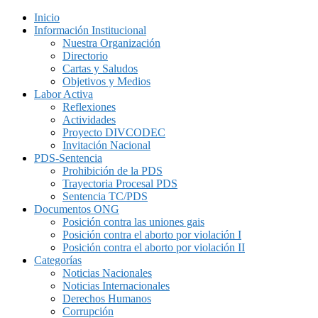
Inicio
Información Institucional
Nuestra Organización
Directorio
Cartas y Saludos
Objetivos y Medios
Labor Activa
Reflexiones
Actividades
Proyecto DIVCODEC
Invitación Nacional
PDS-Sentencia
Prohibición de la PDS
Trayectoria Procesal PDS
Sentencia TC/PDS
Documentos ONG
Posición contra las uniones gais
Posición contra el aborto por violación I
Posición contra el aborto por violación II
Categorías
Noticias Nacionales
Noticias Internacionales
Derechos Humanos
Corrupción