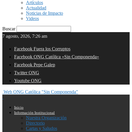
Artículos
Actualidad
Noticias de Impacto
Videos
Buscar
7 agosto, 2026, 7:26 am
Facebook Fuera los Corruptos
Facebook ONG Católica «Sin Componenda»
Facebook Pepe Galep
Twitter ONG
Youtube ONG
Web ONG Católica "Sin Componenda"
Inicio
Información Institucional
Nuestra Organización
Directorio
Cartas y Saludos