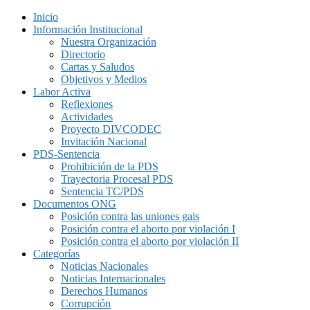
Inicio
Información Institucional
Nuestra Organización
Directorio
Cartas y Saludos
Objetivos y Medios
Labor Activa
Reflexiones
Actividades
Proyecto DIVCODEC
Invitación Nacional
PDS-Sentencia
Prohibición de la PDS
Trayectoria Procesal PDS
Sentencia TC/PDS
Documentos ONG
Posición contra las uniones gais
Posición contra el aborto por violación I
Posición contra el aborto por violación II
Categorías
Noticias Nacionales
Noticias Internacionales
Derechos Humanos
Corrupción