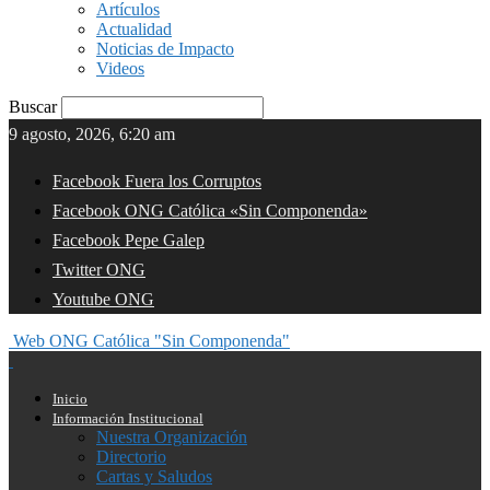
Artículos
Actualidad
Noticias de Impacto
Videos
Buscar
9 agosto, 2026, 6:20 am
Facebook Fuera los Corruptos
Facebook ONG Católica «Sin Componenda»
Facebook Pepe Galep
Twitter ONG
Youtube ONG
Web ONG Católica "Sin Componenda"
Inicio
Información Institucional
Nuestra Organización
Directorio
Cartas y Saludos