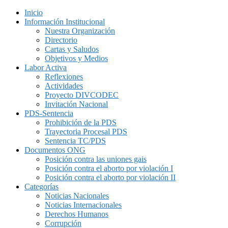
Inicio
Información Institucional
Nuestra Organización
Directorio
Cartas y Saludos
Objetivos y Medios
Labor Activa
Reflexiones
Actividades
Proyecto DIVCODEC
Invitación Nacional
PDS-Sentencia
Prohibición de la PDS
Trayectoria Procesal PDS
Sentencia TC/PDS
Documentos ONG
Posición contra las uniones gais
Posición contra el aborto por violación I
Posición contra el aborto por violación II
Categorías
Noticias Nacionales
Noticias Internacionales
Derechos Humanos
Corrupción