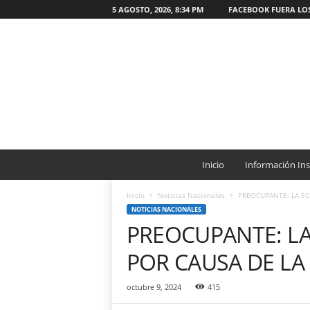
5 AGOSTO, 2026, 8:34 PM
FACEBOOK FUERA LO
W
e
Inicio
Información Ins
b
O
Inicio
Noticias Nacionales
PREOCUPANTE: LA EC
N
NOTICIAS NACIONALES
G
PREOCUPANTE: LA
C
a
POR CAUSA DE LA
t
ó
octubre 9, 2024
415
l
i