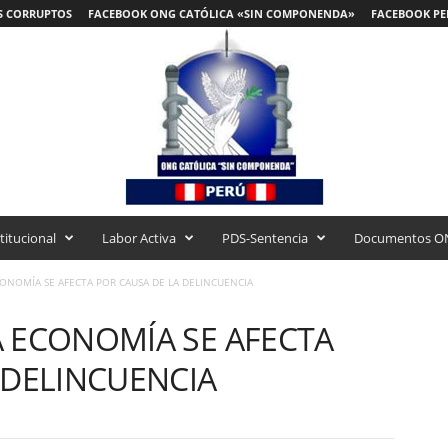
S CORRUPTOS
FACEBOOK ONG CATÓLICA «SIN COMPONENDA»
FACEBOOK PE
titucional
Labor Activa
PDS-Sentencia
Documentos O
ONOMÍA SE AFECTA POR CAUSA DE LA DELINCUENCIA
 ECONOMÍA SE AFECTA
 DELINCUENCIA