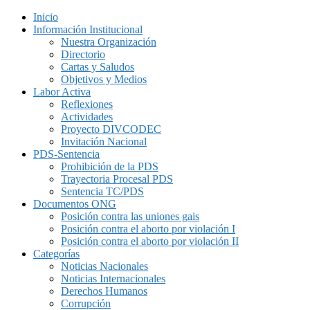
Inicio
Información Institucional
Nuestra Organización
Directorio
Cartas y Saludos
Objetivos y Medios
Labor Activa
Reflexiones
Actividades
Proyecto DIVCODEC
Invitación Nacional
PDS-Sentencia
Prohibición de la PDS
Trayectoria Procesal PDS
Sentencia TC/PDS
Documentos ONG
Posición contra las uniones gais
Posición contra el aborto por violación I
Posición contra el aborto por violación II
Categorías
Noticias Nacionales
Noticias Internacionales
Derechos Humanos
Corrupción