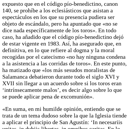
expuesto que en el código pío-benedictino, canon
140, se prohíbe a los eclesiásticos que asistan a
espectáculos en los que su presencia pudiera ser
objeto de escándalo, pero ha apuntado que «no se
dice nada específicamente de los toros». En todo
caso, ha añadido que el código pío-benedictino dejó
de estar vigente en 1983. Así, ha asegurado que, en
definitiva, en lo que refiere al dogma y la moral
recogidas por el catecismo «no hay ninguna condena
a la asistencia a las corridas de toros». En este punto,
ha matizado que «los más sesudos moralistas de
Salamanca debatieron durante todo el siglo XVI y
XVII sin llegar a un acuerdo sobre si los toros eran
‘intrínsecamente malos’, es decir algo sobre lo que
se puede aplicar pena de excomunión».
«En suma, en mi humilde opinión, entiendo que se
trata de un tema dudoso sobre la que la Iglesia tiende
a aplicar el principio de San Agustín: ‘In necesariis
unitas, in dubiis libertas, in omnibus caritas. En lo