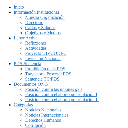
Inicio
Información Institucional
Nuestra Organización
Directorio
Cartas y Saludos
Objetivos y Medios
Labor Activa
Reflexiones
Actividades
Proyecto DIVCODEC
Invitación Nacional
PDS-Sentencia
Prohibición de la PDS
Trayectoria Procesal PDS
Sentencia TC/PDS
Documentos ONG
Posición contra las uniones gais
Posición contra el aborto por violación I
Posición contra el aborto por violación II
Categorías
Noticias Nacionales
Noticias Internacionales
Derechos Humanos
Corrupción