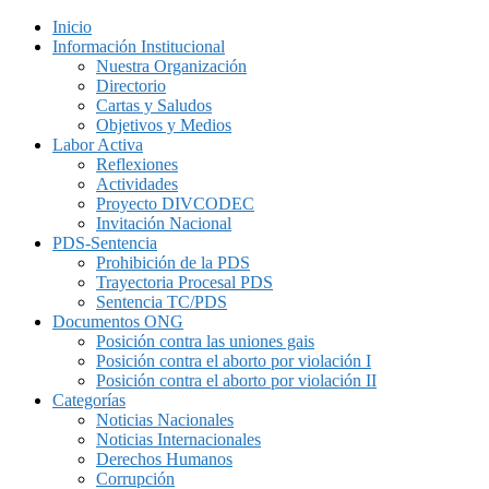
Inicio
Información Institucional
Nuestra Organización
Directorio
Cartas y Saludos
Objetivos y Medios
Labor Activa
Reflexiones
Actividades
Proyecto DIVCODEC
Invitación Nacional
PDS-Sentencia
Prohibición de la PDS
Trayectoria Procesal PDS
Sentencia TC/PDS
Documentos ONG
Posición contra las uniones gais
Posición contra el aborto por violación I
Posición contra el aborto por violación II
Categorías
Noticias Nacionales
Noticias Internacionales
Derechos Humanos
Corrupción