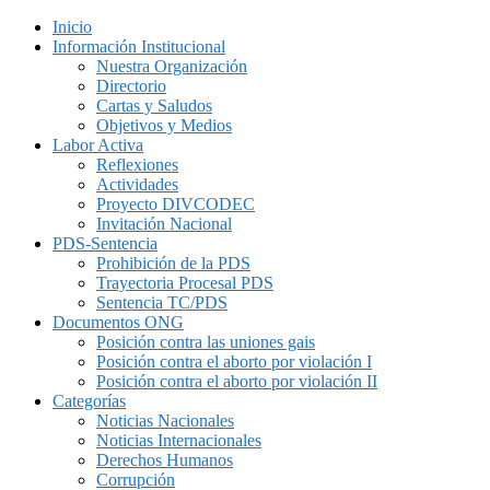
Inicio
Información Institucional
Nuestra Organización
Directorio
Cartas y Saludos
Objetivos y Medios
Labor Activa
Reflexiones
Actividades
Proyecto DIVCODEC
Invitación Nacional
PDS-Sentencia
Prohibición de la PDS
Trayectoria Procesal PDS
Sentencia TC/PDS
Documentos ONG
Posición contra las uniones gais
Posición contra el aborto por violación I
Posición contra el aborto por violación II
Categorías
Noticias Nacionales
Noticias Internacionales
Derechos Humanos
Corrupción