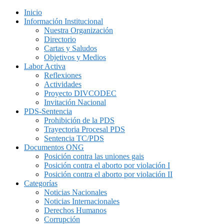
Inicio
Información Institucional
Nuestra Organización
Directorio
Cartas y Saludos
Objetivos y Medios
Labor Activa
Reflexiones
Actividades
Proyecto DIVCODEC
Invitación Nacional
PDS-Sentencia
Prohibición de la PDS
Trayectoria Procesal PDS
Sentencia TC/PDS
Documentos ONG
Posición contra las uniones gais
Posición contra el aborto por violación I
Posición contra el aborto por violación II
Categorías
Noticias Nacionales
Noticias Internacionales
Derechos Humanos
Corrupción