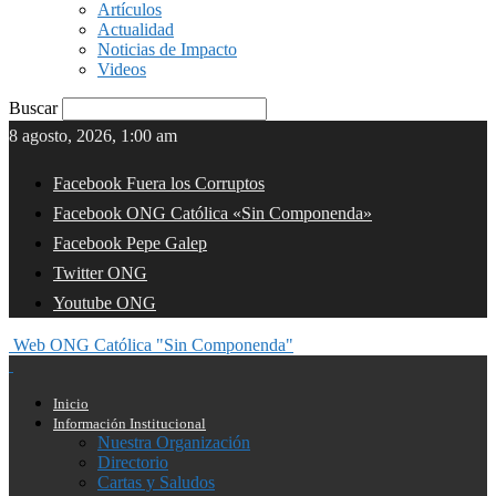
Artículos
Actualidad
Noticias de Impacto
Videos
Buscar
8 agosto, 2026, 1:00 am
Facebook Fuera los Corruptos
Facebook ONG Católica «Sin Componenda»
Facebook Pepe Galep
Twitter ONG
Youtube ONG
Web ONG Católica "Sin Componenda"
Inicio
Información Institucional
Nuestra Organización
Directorio
Cartas y Saludos