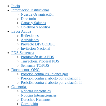
Inicio
Información Institucional
Nuestra Organización
Directorio
Cartas y Saludos
Objetivos y Medios
Labor Activa
Reflexiones
Actividades
Proyecto DIVCODEC
Invitación Nacional
PDS-Sentencia
Prohibición de la PDS
Trayectoria Procesal PDS
Sentencia TC/PDS
Documentos ONG
Posición contra las uniones gais
Posición contra el aborto por violación I
Posición contra el aborto por violación II
Categorías
Noticias Nacionales
Noticias Internacionales
Derechos Humanos
Corrupción