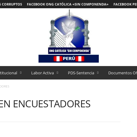
S CORRUPTOS
FACEBOOK ONG CATÓLICA «SIN COMPONENDA»
FACEBOOK PE
titucional
Labor Activa
PDS-Sentencia
Documentos O
DORES
EN ENCUESTADORES