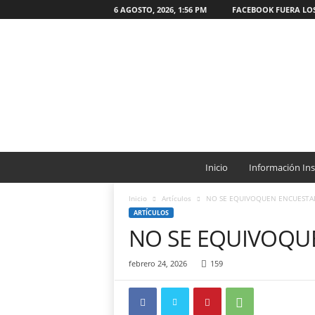
6 AGOSTO, 2026, 1:56 PM
FACEBOOK FUERA LO
W
e
Inicio
Información Ins
b
O
Inicio
Artículos
NO SE EQUIVOQUEN ENCUESTA
N
ARTÍCULOS
G
NO SE EQUIVOQU
C
a
febrero 24, 2026
159
t
ó
l
i