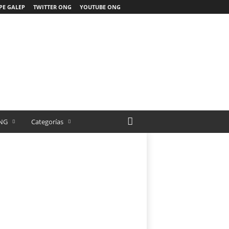
PE GALEP
TWITTER ONG
YOUTUBE ONG
NG
Categorías