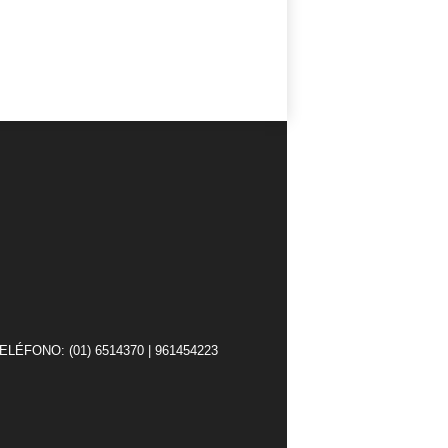
TELÉFONO: (01) 6514370 | 961454223