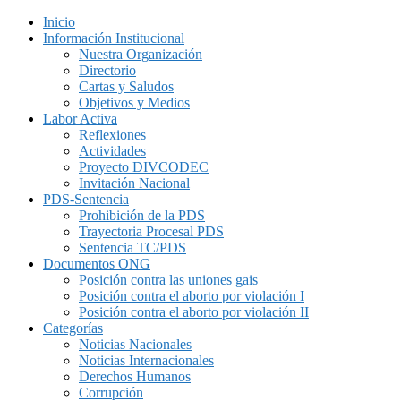
Inicio
Información Institucional
Nuestra Organización
Directorio
Cartas y Saludos
Objetivos y Medios
Labor Activa
Reflexiones
Actividades
Proyecto DIVCODEC
Invitación Nacional
PDS-Sentencia
Prohibición de la PDS
Trayectoria Procesal PDS
Sentencia TC/PDS
Documentos ONG
Posición contra las uniones gais
Posición contra el aborto por violación I
Posición contra el aborto por violación II
Categorías
Noticias Nacionales
Noticias Internacionales
Derechos Humanos
Corrupción