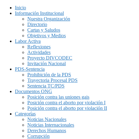
Inicio
Información Institucional
Nuestra Organización
Directorio
Cartas y Saludos
Objetivos y Medios
Labor Activa
Reflexiones
Actividades
Proyecto DIVCODEC
Invitación Nacional
PDS-Sentencia
Prohibición de la PDS
Trayectoria Procesal PDS
Sentencia TC/PDS
Documentos ONG
Posición contra las uniones gais
Posición contra el aborto por violación I
Posición contra el aborto por violación II
Categorías
Noticias Nacionales
Noticias Internacionales
Derechos Humanos
Corrupción