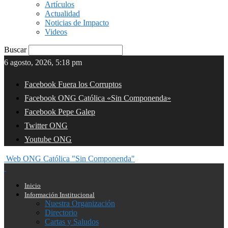
Artículos
Actualidad
Noticias de Impacto
Videos
Buscar
6 agosto, 2026, 5:18 pm
Facebook Fuera los Corruptos
Facebook ONG Católica «Sin Componenda»
Facebook Pepe Galep
Twitter ONG
Youtube ONG
Web ONG Católica "Sin Componenda"
Inicio
Información Institucional
Nuestra Organización
Directorio
Cartas y Saludos