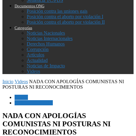
Sentencia TC/PDS
Documentos ONG
Posición contra las uniones gais
Posición contra el aborto por violación I
Posición contra el aborto por violación II
Categorías
Noticias Nacionales
Noticias Internacionales
Derechos Humanos
Corrupción
Artículos
Actualidad
Noticias de Impacto
Videos
Inicio
Videos
NADA CON APOLOGÍAS COMUNISTAS NI
POSTURAS NI RECONOCIMIENTOS
Videos
Noticias Nacionales
NADA CON APOLOGÍAS
COMUNISTAS NI POSTURAS NI
RECONOCIMIENTOS