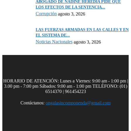
ABOGADO DE NADINE HEREDIA PIDE QUE
LOS EFECTOS DE LA SENTENCIA...
Corrupción
agosto 3, 2026
LAS FUERZAS ARMADAS EN LAS CALLES Y EN
EL SISTEMA DE...
Noticias Nacionales
agosto 3, 2026
HORARIO DE ATENCIÓN: Lunes a Viernes: 9:00 am - 1:00 pm |
3.00 pm - 7:00 pm Sábados: 9:00 am - 1:00 pm TELÉFONO: (01)
6514370 | 961454223
Contáctanos:
ongalasincomponenda@gmail.com