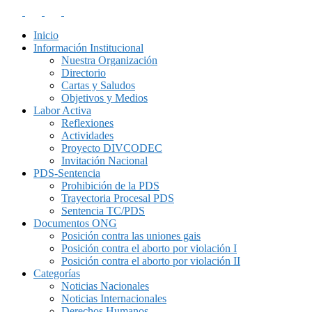
Inicio
Información Institucional
Nuestra Organización
Directorio
Cartas y Saludos
Objetivos y Medios
Labor Activa
Reflexiones
Actividades
Proyecto DIVCODEC
Invitación Nacional
PDS-Sentencia
Prohibición de la PDS
Trayectoria Procesal PDS
Sentencia TC/PDS
Documentos ONG
Posición contra las uniones gais
Posición contra el aborto por violación I
Posición contra el aborto por violación II
Categorías
Noticias Nacionales
Noticias Internacionales
Derechos Humanos