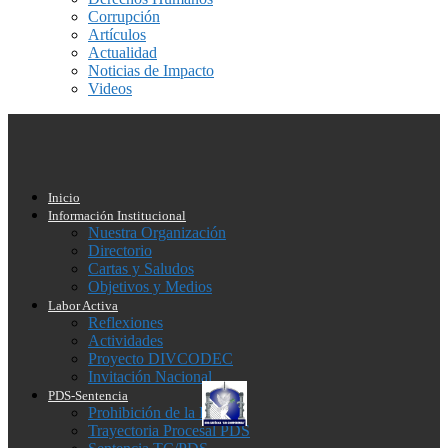
Corrupción
Artículos
Actualidad
Noticias de Impacto
Videos
Inicio
Información Institucional
Nuestra Organización
Directorio
Cartas y Saludos
Objetivos y Medios
Labor Activa
Reflexiones
Actividades
Proyecto DIVCODEC
Invitación Nacional
PDS-Sentencia
Prohibición de la PDS
Trayectoria Procesal PDS