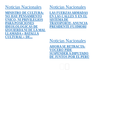
Noticias Nacionales
Noticias Nacionales
MINISTRO DE CULTURA:
LAS FUERZAS ARMADAS
NO HAY PENSAMIENTO
EN LAS CALLES Y EN EL
ÚNICO, NI PRIVILEGIOS
SISTEMA DE
PARA POSICIONES
TRANSPORTE, ANUNCIA
IDEOLÓLOGICAS DE
PRESIDENTE FUJIMORI
IZQUIERDA NI DE LA MAL
LLAMADA » BATALLA
CULTURAL » DE...
Noticias Nacionales
AHORA SE RETRACTA:
VOCERO PIDE
SUSPENDER A DIPUTADO
DE JUNTOS POR EL PERÚ