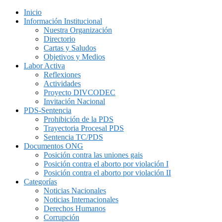
Inicio
Información Institucional
Nuestra Organización
Directorio
Cartas y Saludos
Objetivos y Medios
Labor Activa
Reflexiones
Actividades
Proyecto DIVCODEC
Invitación Nacional
PDS-Sentencia
Prohibición de la PDS
Trayectoria Procesal PDS
Sentencia TC/PDS
Documentos ONG
Posición contra las uniones gais
Posición contra el aborto por violación I
Posición contra el aborto por violación II
Categorías
Noticias Nacionales
Noticias Internacionales
Derechos Humanos
Corrupción