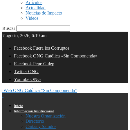
Artículos
Actualidad
Noticias de Impacto
Videos
Buscar
7 agosto, 2026, 6:19 am
Facebook Fuera los Corruptos
Facebook ONG Católica «Sin Componenda»
Facebook Pepe Galep
Twitter ONG
Youtube ONG
Web ONG Católica "Sin Componenda"
Inicio
Información Institucional
Nuestra Organización
Directorio
Cartas y Saludos