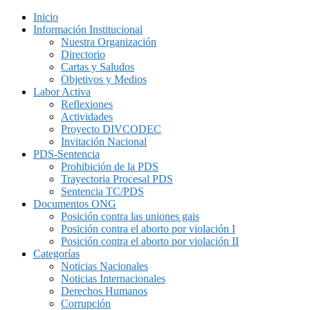
Inicio
Información Institucional
Nuestra Organización
Directorio
Cartas y Saludos
Objetivos y Medios
Labor Activa
Reflexiones
Actividades
Proyecto DIVCODEC
Invitación Nacional
PDS-Sentencia
Prohibición de la PDS
Trayectoria Procesal PDS
Sentencia TC/PDS
Documentos ONG
Posición contra las uniones gais
Posición contra el aborto por violación I
Posición contra el aborto por violación II
Categorías
Noticias Nacionales
Noticias Internacionales
Derechos Humanos
Corrupción