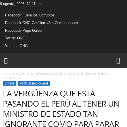
9 agosto, 2026, 12:11 am
Facebook Fuera los Corruptos
Facebook ONG Católica «Sin Componenda»
Facebook Pepe Galep
Twitter ONG
Youtube ONG
W
e
b
Inicio
Videos
LA VERGÜENZA QUE ESTÁ PASANDO EL PERÚ AL TENER UN
O
MINISTRO DE...
N
VIDEOS
NOTICIAS NACIONALES
G
LA VERGÜENZA QUE ESTÁ
C
a
PASANDO EL PERÚ AL TENER UN
t
ó
MINISTRO DE ESTADO TAN
l
IGNORANTE COMO PARA PARAR
i