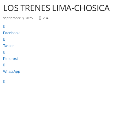
c
LOS TRENES LIMA-CHOSICA
a
"
septiembre 8, 2025
294
S
i
n
Facebook
C
o
Twitter
m
p
Pinterest
o
n
WhatsApp
e
n
d
a
"