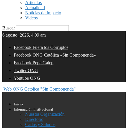
Artículos
Actualidad
Noticias de Impacto
Videos
Buscar
6 agosto, 2026, 4:09 am
Facebook Fuera los Corruptos
Facebook ONG Católica «Sin Componenda»
Facebook Pepe Galep
Twitter ONG
Youtube ONG
Web ONG Católica "Sin Componenda"
Inicio
Información Institucional
Nuestra Organización
Directorio
Cartas y Saludos