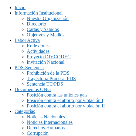
Inicio
Información Institucional
Nuestra Organización
Directorio
Cartas y Saludos
Objetivos y Medios
Labor Activa
Reflexiones
Actividades
Proyecto DIVCODEC
Invitación Nacional
PDS-Sentencia
Prohibición de la PDS
Trayectoria Procesal PDS
Sentencia TC/PDS
Documentos ONG
Posición contra las uniones gais
Posición contra el aborto por violación I
Posición contra el aborto por violación II
Categorías
Noticias Nacionales
Noticias Internacionales
Derechos Humanos
Corrupción