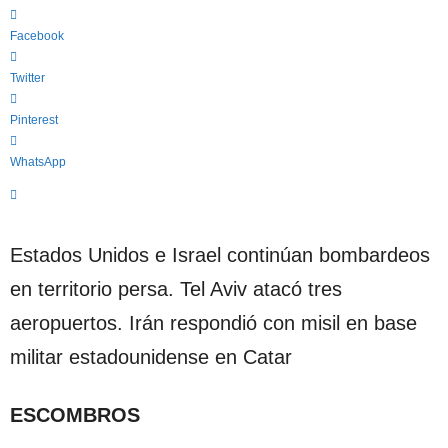
c
a
Facebook
"
S
Twitter
i
n
Pinterest
C
o
WhatsApp
m
p
o
n
Estados Unidos e Israel continúan bombardeos
e
n
en territorio persa. Tel Aviv atacó tres
d
a
aeropuertos. Irán respondió con misil en base
"
militar estadounidense en Catar
ESCOMBROS