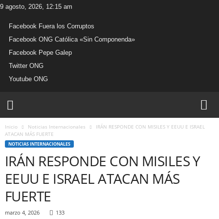
9 agosto, 2026, 12:15 am
Facebook Fuera los Corruptos
Facebook ONG Católica «Sin Componenda»
Facebook Pepe Galep
Twitter ONG
Youtube ONG
W
e
b
Inicio
Noticias Internacionales
IRÁN RESPONDE CON MISILES Y EEUU E ISRAEL
O
ATACAN MÁS FUERTE
N
NOTICIAS INTERNACIONALES
G
IRÁN RESPONDE CON MISILES Y
C
a
EEUU E ISRAEL ATACAN MÁS
t
ó
FUERTE
l
i
marzo 4, 2026
133