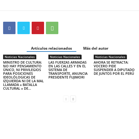
Artículos relacionados
Más del autor
Noticias Nacionales
Noticias Nacionales
Noticias Nacionales
MINISTRO DE CULTURA:
LAS FUERZAS ARMADAS
AHORA SE RETRACTA:
NO HAY PENSAMIENTO
EN LAS CALLES Y EN EL
VOCERO PIDE
ÚNICO, NI PRIVILEGIOS
SISTEMA DE
SUSPENDER A DIPUTADO
PARA POSICIONES
TRANSPORTE, ANUNCIA
DE JUNTOS POR EL PERÚ
IDEOLÓLOGICAS DE
PRESIDENTE FUJIMORI
IZQUIERDA NI DE LA MAL
LLAMADA » BATALLA
CULTURAL » DE...