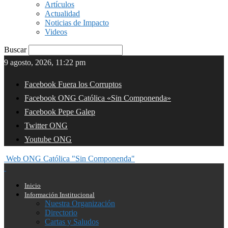
Artículos
Actualidad
Noticias de Impacto
Videos
Buscar
9 agosto, 2026, 11:22 pm
Facebook Fuera los Corruptos
Facebook ONG Católica «Sin Componenda»
Facebook Pepe Galep
Twitter ONG
Youtube ONG
Web ONG Católica "Sin Componenda"
Inicio
Información Institucional
Nuestra Organización
Directorio
Cartas y Saludos