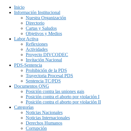
Inicio
Información Institucional
Nuestra Organización
Directorio
Cartas y Saludos
Objetivos y Medios
Labor Activa
Reflexiones
Actividades
Proyecto DIVCODEC
Invitación Nacional
PDS-Sentencia
Prohibición de la PDS
Trayectoria Procesal PDS
Sentencia TC/PDS
Documentos ONG
Posición contra las uniones gais
Posición contra el aborto por violación I
Posición contra el aborto por violación II
Categorías
Noticias Nacionales
Noticias Internacionales
Derechos Humanos
Corrupción