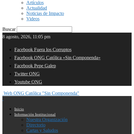
Artículos
Actualidad
Noticias de Impacto
Videos
Buscar
8 agosto, 2026, 11:05 pm
Facebook Fuera los Corruptos
Facebook ONG Católica «Sin Componenda»
Facebook Pepe Galep
Twitter ONG
Youtube ONG
Web ONG Católica "Sin Componenda"
Inicio
Información Institucional
Nuestra Organización
Directorio
Cartas y Saludos