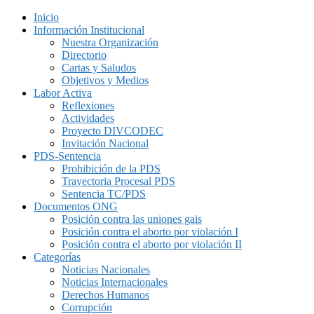
Inicio
Información Institucional
Nuestra Organización
Directorio
Cartas y Saludos
Objetivos y Medios
Labor Activa
Reflexiones
Actividades
Proyecto DIVCODEC
Invitación Nacional
PDS-Sentencia
Prohibición de la PDS
Trayectoria Procesal PDS
Sentencia TC/PDS
Documentos ONG
Posición contra las uniones gais
Posición contra el aborto por violación I
Posición contra el aborto por violación II
Categorías
Noticias Nacionales
Noticias Internacionales
Derechos Humanos
Corrupción