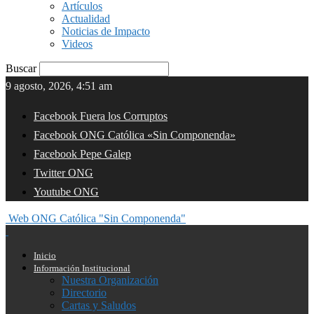
Artículos
Actualidad
Noticias de Impacto
Videos
Buscar
9 agosto, 2026, 4:51 am
Facebook Fuera los Corruptos
Facebook ONG Católica «Sin Componenda»
Facebook Pepe Galep
Twitter ONG
Youtube ONG
Web ONG Católica "Sin Componenda"
Inicio
Información Institucional
Nuestra Organización
Directorio
Cartas y Saludos