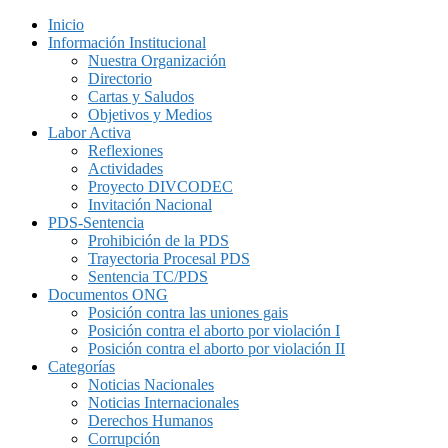
Inicio
Información Institucional
Nuestra Organización
Directorio
Cartas y Saludos
Objetivos y Medios
Labor Activa
Reflexiones
Actividades
Proyecto DIVCODEC
Invitación Nacional
PDS-Sentencia
Prohibición de la PDS
Trayectoria Procesal PDS
Sentencia TC/PDS
Documentos ONG
Posición contra las uniones gais
Posición contra el aborto por violación I
Posición contra el aborto por violación II
Categorías
Noticias Nacionales
Noticias Internacionales
Derechos Humanos
Corrupción