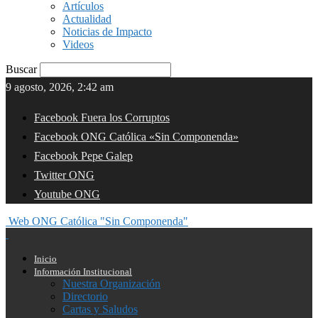
Artículos
Actualidad
Noticias de Impacto
Videos
Buscar
9 agosto, 2026, 2:42 am
Facebook Fuera los Corruptos
Facebook ONG Católica «Sin Componenda»
Facebook Pepe Galep
Twitter ONG
Youtube ONG
Web ONG Católica "Sin Componenda"
Inicio
Información Institucional
Nuestra Organización
Directorio
Cartas y Saludos