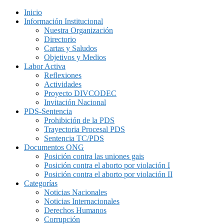
Inicio
Información Institucional
Nuestra Organización
Directorio
Cartas y Saludos
Objetivos y Medios
Labor Activa
Reflexiones
Actividades
Proyecto DIVCODEC
Invitación Nacional
PDS-Sentencia
Prohibición de la PDS
Trayectoria Procesal PDS
Sentencia TC/PDS
Documentos ONG
Posición contra las uniones gais
Posición contra el aborto por violación I
Posición contra el aborto por violación II
Categorías
Noticias Nacionales
Noticias Internacionales
Derechos Humanos
Corrupción