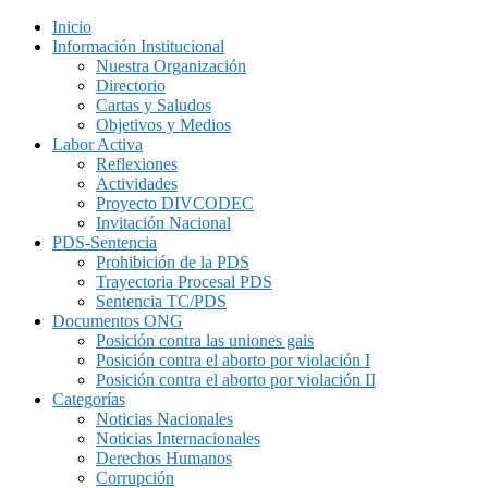
Inicio
Información Institucional
Nuestra Organización
Directorio
Cartas y Saludos
Objetivos y Medios
Labor Activa
Reflexiones
Actividades
Proyecto DIVCODEC
Invitación Nacional
PDS-Sentencia
Prohibición de la PDS
Trayectoria Procesal PDS
Sentencia TC/PDS
Documentos ONG
Posición contra las uniones gais
Posición contra el aborto por violación I
Posición contra el aborto por violación II
Categorías
Noticias Nacionales
Noticias Internacionales
Derechos Humanos
Corrupción