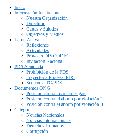
Inicio
Información Institucional
Nuestra Organización
Directorio
Cartas y Saludos
Objetivos y Medios
Labor Activa
Reflexiones
Actividades
Proyecto DIVCODEC
Invitación Nacional
PDS-Sentencia
Prohibición de la PDS
Trayectoria Procesal PDS
Sentencia TC/PDS
Documentos ONG
Posición contra las uniones gais
Posición contra el aborto por violación I
Posición contra el aborto por violación II
Categorías
Noticias Nacionales
Noticias Internacionales
Derechos Humanos
Corrupción