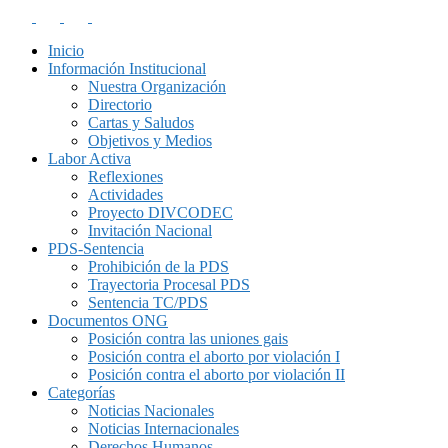
Inicio
Información Institucional
Nuestra Organización
Directorio
Cartas y Saludos
Objetivos y Medios
Labor Activa
Reflexiones
Actividades
Proyecto DIVCODEC
Invitación Nacional
PDS-Sentencia
Prohibición de la PDS
Trayectoria Procesal PDS
Sentencia TC/PDS
Documentos ONG
Posición contra las uniones gais
Posición contra el aborto por violación I
Posición contra el aborto por violación II
Categorías
Noticias Nacionales
Noticias Internacionales
Derechos Humanos