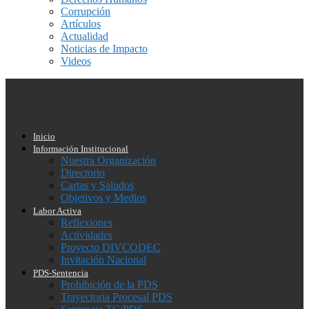
Corrupción
Artículos
Actualidad
Noticias de Impacto
Videos
Inicio
Información Institucional
Nuestra Organización
Directorio
Cartas y Saludos
Objetivos y Medios
Labor Activa
Reflexiones
Actividades
Proyecto DIVCODEC
Invitación Nacional
PDS-Sentencia
Prohibición de la PDS
Trayectoria Procesal PDS