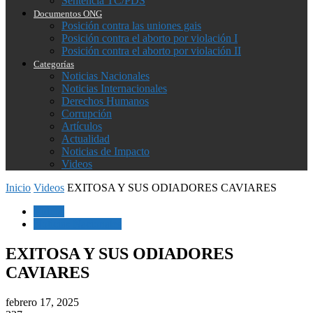
Sentencia TC/PDS
Documentos ONG
Posición contra las uniones gais
Posición contra el aborto por violación I
Posición contra el aborto por violación II
Categorías
Noticias Nacionales
Noticias Internacionales
Derechos Humanos
Corrupción
Artículos
Actualidad
Noticias de Impacto
Videos
Inicio
Videos
EXITOSA Y SUS ODIADORES CAVIARES
Videos
Noticias Nacionales
EXITOSA Y SUS ODIADORES
CAVIARES
febrero 17, 2025