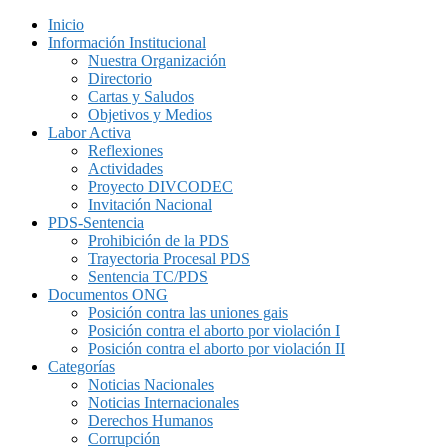
Inicio
Información Institucional
Nuestra Organización
Directorio
Cartas y Saludos
Objetivos y Medios
Labor Activa
Reflexiones
Actividades
Proyecto DIVCODEC
Invitación Nacional
PDS-Sentencia
Prohibición de la PDS
Trayectoria Procesal PDS
Sentencia TC/PDS
Documentos ONG
Posición contra las uniones gais
Posición contra el aborto por violación I
Posición contra el aborto por violación II
Categorías
Noticias Nacionales
Noticias Internacionales
Derechos Humanos
Corrupción