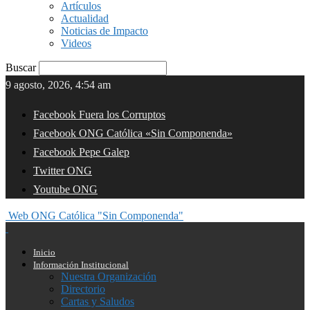
Artículos
Actualidad
Noticias de Impacto
Videos
Buscar
9 agosto, 2026, 4:54 am
Facebook Fuera los Corruptos
Facebook ONG Católica «Sin Componenda»
Facebook Pepe Galep
Twitter ONG
Youtube ONG
Web ONG Católica "Sin Componenda"
Inicio
Información Institucional
Nuestra Organización
Directorio
Cartas y Saludos