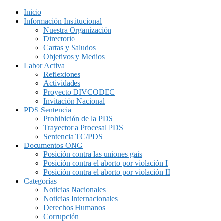
Inicio
Información Institucional
Nuestra Organización
Directorio
Cartas y Saludos
Objetivos y Medios
Labor Activa
Reflexiones
Actividades
Proyecto DIVCODEC
Invitación Nacional
PDS-Sentencia
Prohibición de la PDS
Trayectoria Procesal PDS
Sentencia TC/PDS
Documentos ONG
Posición contra las uniones gais
Posición contra el aborto por violación I
Posición contra el aborto por violación II
Categorías
Noticias Nacionales
Noticias Internacionales
Derechos Humanos
Corrupción