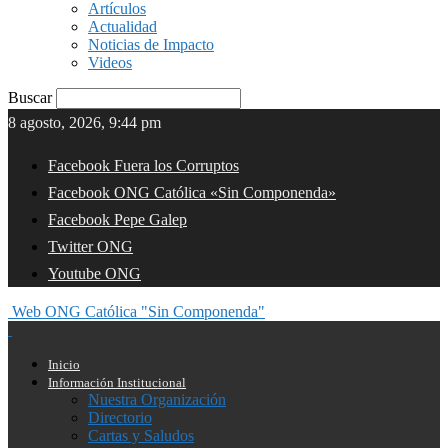
Artículos
Actualidad
Noticias de Impacto
Videos
Buscar
8 agosto, 2026, 9:44 pm
Facebook Fuera los Corruptos
Facebook ONG Católica «Sin Componenda»
Facebook Pepe Galep
Twitter ONG
Youtube ONG
Web ONG Católica "Sin Componenda"
Inicio
Información Institucional
Nuestra Organización
Directorio
Cartas y Saludos