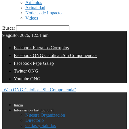
Artículos
Actualidad
Noticias de Impacto
Videos
Buscar
9 agosto, 2026, 12:51 am
Facebook Fuera los Corruptos
Facebook ONG Católica «Sin Componenda»
Facebook Pepe Galep
Twitter ONG
Youtube ONG
Web ONG Católica "Sin Componenda"
Inicio
Información Institucional
Nuestra Organización
Directorio
Cartas y Saludos