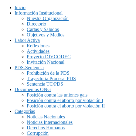
Inicio
Información Institucional
Nuestra Organización
Directorio
Cartas y Saludos
Objetivos y Medios
Labor Activa
Reflexiones
Actividades
Proyecto DIVCODEC
Invitación Nacional
PDS-Sentencia
Prohibición de la PDS
Trayectoria Procesal PDS
Sentencia TC/PDS
Documentos ONG
Posición contra las uniones gais
Posición contra el aborto por violación I
Posición contra el aborto por violación II
Categorías
Noticias Nacionales
Noticias Internacionales
Derechos Humanos
Corrupción