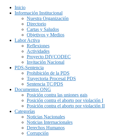
Inicio
Información Institucional
Nuestra Organización
Directorio
Cartas y Saludos
Objetivos y Medios
Labor Activa
Reflexiones
Actividades
Proyecto DIVCODEC
Invitación Nacional
PDS-Sentencia
Prohibición de la PDS
Trayectoria Procesal PDS
Sentencia TC/PDS
Documentos ONG
Posición contra las uniones gais
Posición contra el aborto por violación I
Posición contra el aborto por violación II
Categorías
Noticias Nacionales
Noticias Internacionales
Derechos Humanos
Corrupción