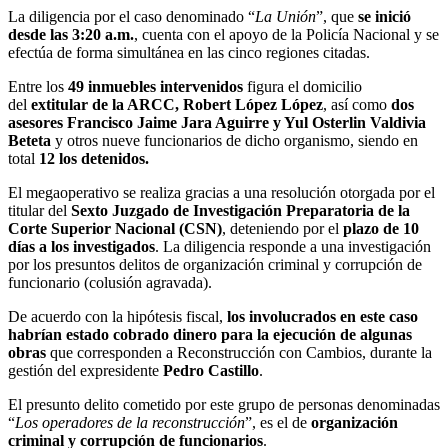
La diligencia por el caso denominado “
La Unión
”, que
se inició
desde las 3:20 a.m.
, cuenta con el apoyo de la Policía Nacional y se
efectúa de forma simultánea en las cinco regiones citadas.
Entre los
49 inmuebles intervenidos
figura el domicilio
del
extitular de la ARCC, Robert López López
, así como
dos
asesores Francisco Jaime Jara Aguirre y Yul Osterlin Valdivia
Beteta
y otros nueve funcionarios de dicho organismo, siendo en
total
12 los detenidos.
El megaoperativo se realiza gracias a una resolución otorgada por el
titular del
Sexto Juzgado de Investigación Preparatoria de la
Corte Superior Nacional (CSN)
, deteniendo por el
plazo de 10
días a los investigados
. La diligencia responde a una investigación
por los presuntos delitos de organización criminal y corrupción de
funcionario (colusión agravada).
De acuerdo con la hipótesis fiscal,
los involucrados en este caso
habrían estado cobrado dinero para la ejecución de algunas
obras
que corresponden a Reconstrucción con Cambios, durante la
gestión del expresidente
Pedro Castillo
.
El presunto delito cometido por este grupo de personas denominadas
“
Los operadores de la reconstrucción
”, es el de
organización
criminal y corrupción de funcionarios
.