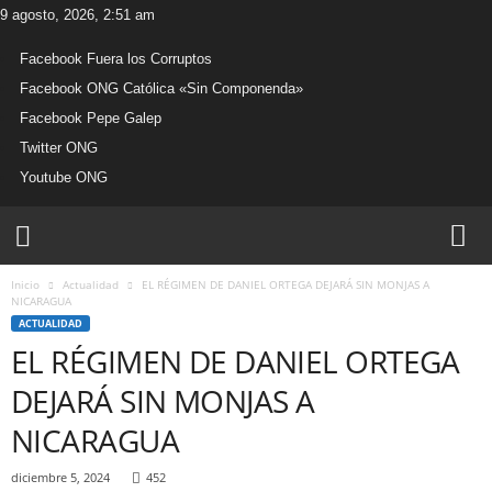
9 agosto, 2026, 2:51 am
Facebook Fuera los Corruptos
Facebook ONG Católica «Sin Componenda»
Facebook Pepe Galep
Twitter ONG
Youtube ONG
W
e
b
Inicio
Actualidad
EL RÉGIMEN DE DANIEL ORTEGA DEJARÁ SIN MONJAS A
O
NICARAGUA
N
ACTUALIDAD
G
EL RÉGIMEN DE DANIEL ORTEGA
C
a
DEJARÁ SIN MONJAS A
t
ó
NICARAGUA
l
i
diciembre 5, 2024
452