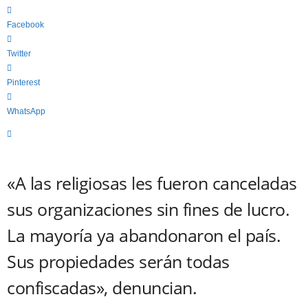
c
a
Facebook
"
S
Twitter
i
n
Pinterest
C
o
WhatsApp
m
p
o
n
e
«A las religiosas les fueron canceladas
n
sus organizaciones sin fines de lucro.
d
a
La mayoría ya abandonaron el país.
"
Sus propiedades serán todas
confiscadas», denuncian.