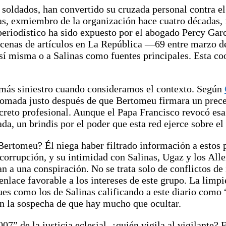
 soldados, han convertido su cruzada personal contra el
s, exmiembro de la organización hace cuatro décadas,
r periodístico ha sido expuesto por el abogado Percy Ga
decenas de artículos en La República —69 entre marzo 
 sí misma o a Salinas como fuentes principales. Esta co
más siniestro cuando consideramos el contexto. Según
 tomada justo después de que Bertomeu firmara un prec
creto profesional. Aunque el Papa Francisco revocó esa
a, un brindis por el poder que esta red ejerce sobre el 
ertomeu? Él niega haber filtrado información a estos pe
 corrupción, y su intimidad con Salinas, Ugaz y los 
n a una conspiración. No se trata solo de conflictos de
senlace favorable a los intereses de este grupo. La limpi
ues como los de Salinas calificando a este diario como
n la sospecha de que hay mucho que ocultar.
07” de la justicia eclesial, ¿quién vigila al vigilante?