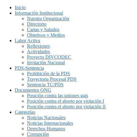
Inicio
Información Institucional
Nuestra Organización
Directorio
Cartas y Saludos
Objetivos y Medios
Labor Activa
Reflexiones
Actividades
Proyecto DIVCODEC
Invitación Nacional
PDS-Sentencia
Prohibición de la PDS
Trayectoria Procesal PDS
Sentencia TC/PDS
Documentos ONG
Posición contra las uniones gais
Posición contra el aborto por violación I
Posición contra el aborto por violación II
Categorías
Noticias Nacionales
Noticias Internacionales
Derechos Humanos
Corrupción