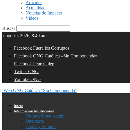
Artículos
Actualidad
Noticias de Impacto
Videos
Buscar
7 agosto, 2026, 8:40 am
Facebook Fuera los Corruptos
Facebook ONG Católica «Sin Componenda»
Facebook Pepe Galep
Twitter ONG
Youtube ONG
Web ONG Católica "Sin Componenda"
Inicio
Información Institucional
Nuestra Organización
Directorio
Cartas y Saludos