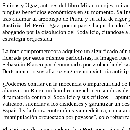
Salinas y Ugaz, autores del libro Mitad monjes, mitad
pingües beneficios económicos en su momento. Salina
tras difamar al arzobispo de Piura, y su falta de rigo
Justicia del Perú
. Ugaz, por su parte, ha publicado 
abogando por la disolución del Sodalicio, citándose a
estrategia orquestada.
La foto comprometedora adquiere un significado aún 
liderada por estos mismos periodistas, la imagen fue
Sebastián Blanco por denunciarlo por violación del se
Bertomeu con sus aliados sugiere una victoria anticipad
¿Podemos confiar en la inocencia o imparcialidad de B
alianza con Riera, un hombre envuelto en sombras de
difamatoria contra el Sodalicio y sus críticos— apunta
vaticano, silenciar a los disidentes y garantizar un de
Español y la feroz contraofensiva mediática, con ataq
“manipulación orquestada por payasos”, solo refuerza
El Vaticano debe responder sobre Bertomeu, si es el “0