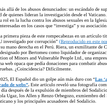
ás allá de los abusos denunciados: un escándalo de supu
de quienes lideran la investigación desde el Vaticano. 
rol en la lucha contra los abusos sexuales en la Iglesi
nteresadas en los casos que “investiga” y su asociación
la primera pieza de este rompecabezas en un artículo ti
iU investigado por corrupción”
(Reproducido en este por
 su mano derecha en el Perú. Riera, un exmilitante de 
e designado por Bertomeu como liquidador de organizaci
tion of Minors and Vulnerable People Ltd., una empres
una web opaca que pedía donaciones para combatir abusos
pruebas. ¿Coincidencia? Difícilmente.
2025, El Español dio un golpe aún más duro con “
Las ‘
rrado de webs”
.
Este artículo reveló una fotografía co
n día después de la expulsión de miembros del Sodalici
ola Ugaz, los Allen y Renzo Orbegozo, exmiembro del So
aticano y los principales acusadores del Sodalicio.