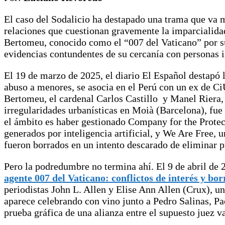
El caso del Sodalicio ha destapado una trama que va m
relaciones que cuestionan gravemente la imparcialidad 
Bertomeu, conocido como el “007 del Vaticano” por su 
evidencias contundentes de su cercanía con personas i
El 19 de marzo de 2025, el diario El Español destapó 
abuso a menores, se asocia en el Perú con un ex de C
Bertomeu, el cardenal Carlos Castillo y Manel Riera,
irregularidades urbanísticas en Moià (Barcelona), fu
el ámbito es haber gestionado Company for the Protec
generados por inteligencia artificial, y We Are Free, 
fueron borrados en un intento descarado de eliminar 
Pero la podredumbre no termina ahí. El 9 de abril de 
agente 007 del Vaticano: conflictos de interés y bo
periodistas John L. Allen y Elise Ann Allen (Crux), u
aparece celebrando con vino junto a Pedro Salinas, Pa
prueba gráfica de una alianza entre el supuesto juez v