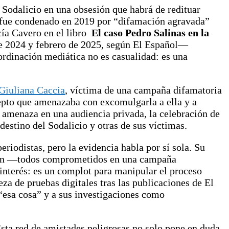
 Sodalicio en una obsesión que habrá de redituar
 fue condenado en 2019 por “difamación agravada”
rcía Cavero en el libro
El caso Pedro Salinas en la
de 2024 y febrero de 2025, según El Español—
ordinación mediática no es casualidad: es una
Giuliana Caccia
, víctima de una campaña difamatoria
epto que amenazaba con excomulgarla a ella y a
 amenaza en una audiencia privada, la celebración de
destino del Sodalicio y otras de sus víctimas.
riodistas, pero la evidencia habla por sí sola. Su
Allen —todos comprometidos en una campaña
 interés: es un complot para manipular el proceso
eza de pruebas digitales tras las publicaciones de El
 “esa cosa” y a sus investigaciones como
 Esta red de amistades peligrosas no solo pone en duda