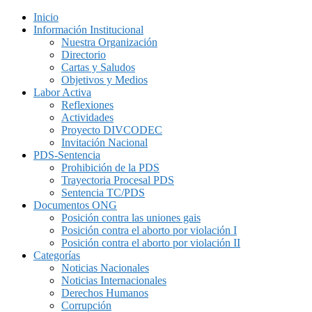
Inicio
Información Institucional
Nuestra Organización
Directorio
Cartas y Saludos
Objetivos y Medios
Labor Activa
Reflexiones
Actividades
Proyecto DIVCODEC
Invitación Nacional
PDS-Sentencia
Prohibición de la PDS
Trayectoria Procesal PDS
Sentencia TC/PDS
Documentos ONG
Posición contra las uniones gais
Posición contra el aborto por violación I
Posición contra el aborto por violación II
Categorías
Noticias Nacionales
Noticias Internacionales
Derechos Humanos
Corrupción