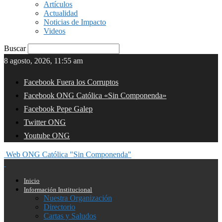
Artículos
Actualidad
Noticias de Impacto
Videos
Buscar
8 agosto, 2026, 11:55 am
Facebook Fuera los Corruptos
Facebook ONG Católica «Sin Componenda»
Facebook Pepe Galep
Twitter ONG
Youtube ONG
Web ONG Católica "Sin Componenda"
Inicio
Información Institucional
Nuestra Organización
Directorio
Cartas y Saludos