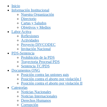
Inicio
Información Institucional
Nuestra Organización
Directorio
Cartas y Saludos
Objetivos y Medios
Labor Activa
Reflexiones
Actividades
Proyecto DIVCODEC
Invitación Nacional
PDS-Sentencia
Prohibición de la PDS
Trayectoria Procesal PDS
Sentencia TC/PDS
Documentos ONG
Posición contra las uniones gais
Posición contra el aborto por violación I
Posición contra el aborto por violación II
Categorías
Noticias Nacionales
Noticias Internacionales
Derechos Humanos
Corrupción