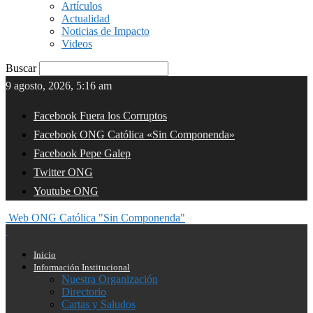
Artículos
Actualidad
Noticias de Impacto
Videos
Buscar
9 agosto, 2026, 5:16 am
Facebook Fuera los Corruptos
Facebook ONG Católica «Sin Componenda»
Facebook Pepe Galep
Twitter ONG
Youtube ONG
Web ONG Católica "Sin Componenda"
Inicio
Información Institucional
Nuestra Organización
Directorio
Cartas y Saludos