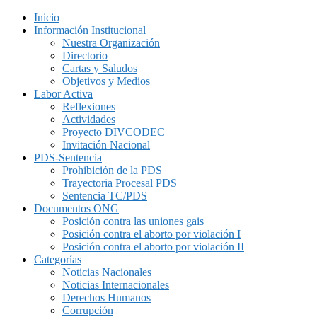
Inicio
Información Institucional
Nuestra Organización
Directorio
Cartas y Saludos
Objetivos y Medios
Labor Activa
Reflexiones
Actividades
Proyecto DIVCODEC
Invitación Nacional
PDS-Sentencia
Prohibición de la PDS
Trayectoria Procesal PDS
Sentencia TC/PDS
Documentos ONG
Posición contra las uniones gais
Posición contra el aborto por violación I
Posición contra el aborto por violación II
Categorías
Noticias Nacionales
Noticias Internacionales
Derechos Humanos
Corrupción