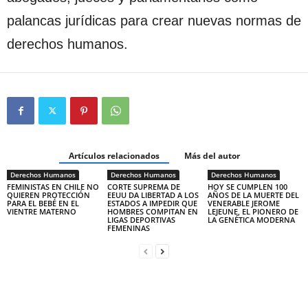
palancas jurídicas para crear nuevas normas de
derechos humanos.
Artículos relacionados
Más del autor
Derechos Humanos
Derechos Humanos
Derechos Humanos
FEMINISTAS EN CHILE NO
CORTE SUPREMA DE
HOY SE CUMPLEN 100
QUIEREN PROTECCIÓN
EEUU DA LIBERTAD A LOS
AÑOS DE LA MUERTE DEL
PARA EL BEBÉ EN EL
ESTADOS A IMPEDIR QUE
VENERABLE JEROME
VIENTRE MATERNO
HOMBRES COMPITAN EN
LEJEUNE, EL PIONERO DE
LIGAS DEPORTIVAS
LA GENÉTICA MODERNA
FEMENINAS