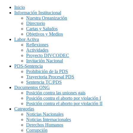
Inicio
Información Institucional
Nuestra Organización
Directorio
Cartas y Saludos
Objetivos y Medios
Labor Activa
Reflexiones
Actividades
Proyecto DIVCODEC
Invitación Nacional
PDS-Sentencia
Prohibición de la PDS
Trayectoria Procesal PDS
Sentencia TC/PDS
Documentos ONG
Posición contra las uniones gais
Posición contra el aborto por violación I
Posición contra el aborto por violación II
Categorías
Noticias Nacionales
Noticias Internacionales
Derechos Humanos
Corrupción