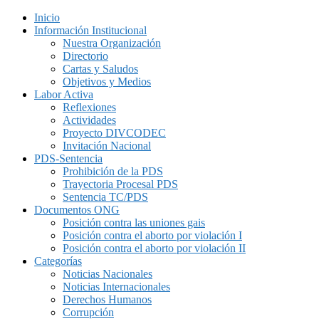
Inicio
Información Institucional
Nuestra Organización
Directorio
Cartas y Saludos
Objetivos y Medios
Labor Activa
Reflexiones
Actividades
Proyecto DIVCODEC
Invitación Nacional
PDS-Sentencia
Prohibición de la PDS
Trayectoria Procesal PDS
Sentencia TC/PDS
Documentos ONG
Posición contra las uniones gais
Posición contra el aborto por violación I
Posición contra el aborto por violación II
Categorías
Noticias Nacionales
Noticias Internacionales
Derechos Humanos
Corrupción