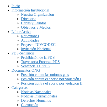
Inicio
Información Institucional
Nuestra Organización
Directorio
Cartas y Saludos
Objetivos y Medios
Labor Activa
Reflexiones
Actividades
Proyecto DIVCODEC
Invitación Nacional
PDS-Sentencia
Prohibición de la PDS
Trayectoria Procesal PDS
Sentencia TC/PDS
Documentos ONG
Posición contra las uniones gais
Posición contra el aborto por violación I
Posición contra el aborto por violación II
Categorías
Noticias Nacionales
Noticias Internacionales
Derechos Humanos
Corrupción