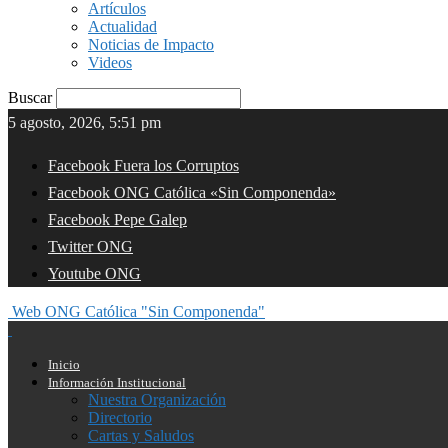
Artículos
Actualidad
Noticias de Impacto
Videos
Buscar
5 agosto, 2026, 5:51 pm
Facebook Fuera los Corruptos
Facebook ONG Católica «Sin Componenda»
Facebook Pepe Galep
Twitter ONG
Youtube ONG
Web ONG Católica "Sin Componenda"
Inicio
Información Institucional
Nuestra Organización
Directorio
Cartas y Saludos