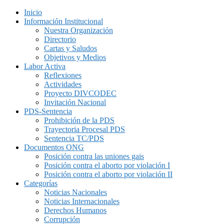
Inicio
Información Institucional
Nuestra Organización
Directorio
Cartas y Saludos
Objetivos y Medios
Labor Activa
Reflexiones
Actividades
Proyecto DIVCODEC
Invitación Nacional
PDS-Sentencia
Prohibición de la PDS
Trayectoria Procesal PDS
Sentencia TC/PDS
Documentos ONG
Posición contra las uniones gais
Posición contra el aborto por violación I
Posición contra el aborto por violación II
Categorías
Noticias Nacionales
Noticias Internacionales
Derechos Humanos
Corrupción