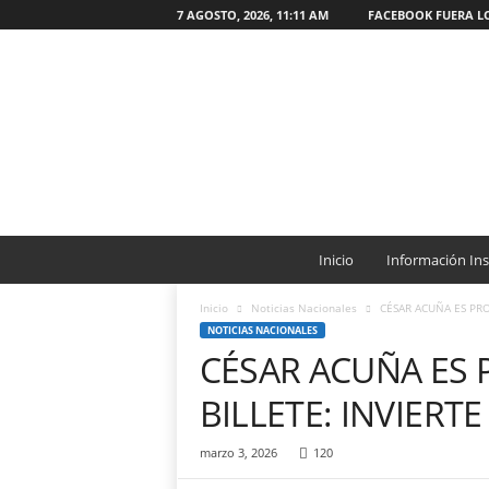
7 AGOSTO, 2026, 11:11 AM
FACEBOOK FUERA L
W
e
Inicio
Información Ins
b
O
Inicio
Noticias Nacionales
CÉSAR ACUÑA ES PRO
N
NOTICIAS NACIONALES
G
CÉSAR ACUÑA ES 
C
a
BILLETE: INVIERT
t
ó
marzo 3, 2026
120
l
i