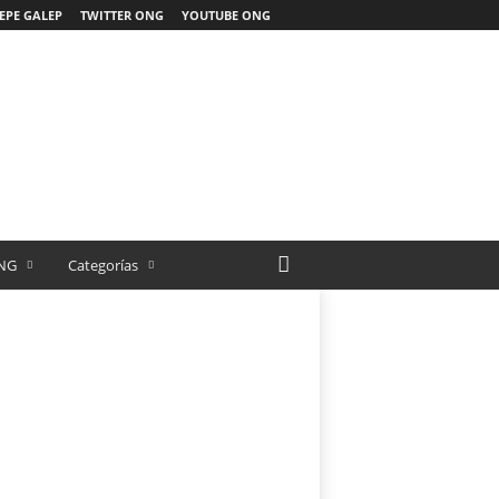
EPE GALEP
TWITTER ONG
YOUTUBE ONG
NG
Categorías