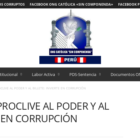
OS CORRUPTOS
FACEBOOK ONG CATÓLICA «SIN COMPONENDA»
FACEBOOK P
titucional
Labor Activa
PDS-Sentencia
Documentos O
CLIVE AL PODER Y AL BILLETE: INVIERTE EN CORRUPCIÓN
PROCLIVE AL PODER Y AL
E EN CORRUPCIÓN