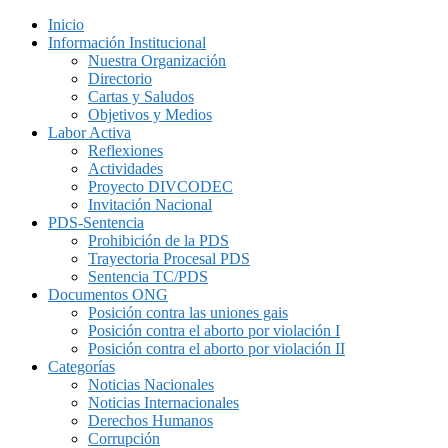
Inicio
Información Institucional
Nuestra Organización
Directorio
Cartas y Saludos
Objetivos y Medios
Labor Activa
Reflexiones
Actividades
Proyecto DIVCODEC
Invitación Nacional
PDS-Sentencia
Prohibición de la PDS
Trayectoria Procesal PDS
Sentencia TC/PDS
Documentos ONG
Posición contra las uniones gais
Posición contra el aborto por violación I
Posición contra el aborto por violación II
Categorías
Noticias Nacionales
Noticias Internacionales
Derechos Humanos
Corrupción