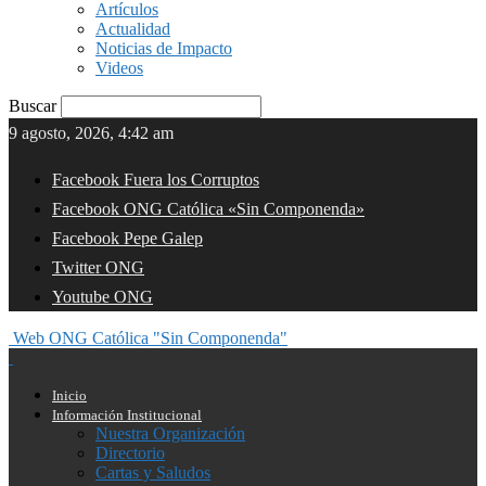
Artículos
Actualidad
Noticias de Impacto
Videos
Buscar
9 agosto, 2026, 4:42 am
Facebook Fuera los Corruptos
Facebook ONG Católica «Sin Componenda»
Facebook Pepe Galep
Twitter ONG
Youtube ONG
Web ONG Católica "Sin Componenda"
Inicio
Información Institucional
Nuestra Organización
Directorio
Cartas y Saludos