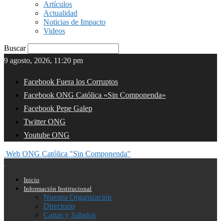
Artículos
Actualidad
Noticias de Impacto
Videos
Buscar
9 agosto, 2026, 11:20 pm
Facebook Fuera los Corruptos
Facebook ONG Católica «Sin Componenda»
Facebook Pepe Galep
Twitter ONG
Youtube ONG
Web ONG Católica "Sin Componenda"
Inicio
Información Institucional
Nuestra Organización
Directorio
Cartas y Saludos