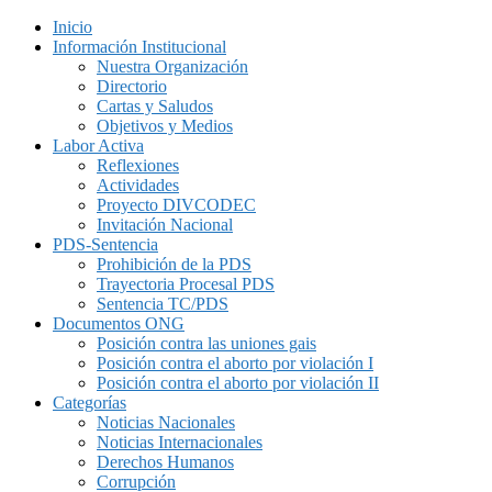
Inicio
Información Institucional
Nuestra Organización
Directorio
Cartas y Saludos
Objetivos y Medios
Labor Activa
Reflexiones
Actividades
Proyecto DIVCODEC
Invitación Nacional
PDS-Sentencia
Prohibición de la PDS
Trayectoria Procesal PDS
Sentencia TC/PDS
Documentos ONG
Posición contra las uniones gais
Posición contra el aborto por violación I
Posición contra el aborto por violación II
Categorías
Noticias Nacionales
Noticias Internacionales
Derechos Humanos
Corrupción